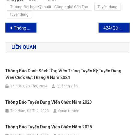
Trường Đại học Kỹ thuật - Công nghệ Cần Thơ
Tuyển dụng
tuyendung
Điều
Thông báo danh sách ứng viên trúng tuyển kỳ xét tuyển dụng viên chức đợt tháng 05 năm 2024
424/QĐ-ĐHKTCN ngày 10/7/2024 v/v ban hành Quy định đánh giá, xếp loại chất lượng đơn vị và cá nhân thuộc Trường Đại học Kỹ thuật – Công nghệ Cần Thơ
hướng
LIÊN QUAN
bài
viết
Thông Báo Danh Sách Ứng Viên Trúng Tuyển Kỳ Tuyển Dụng
Viên Chức Đợt Tháng 9 Năm 2024
Thứ Sáu, 20 Th9, 2024
Quản trị viên
Thông Báo Tuyển Dụng Viên Chức Năm 2023
Thứ Năm, 02 Th2, 2023
Quản trị viên
Thông Báo Tuyển Dụng Viên Chức Năm 2025