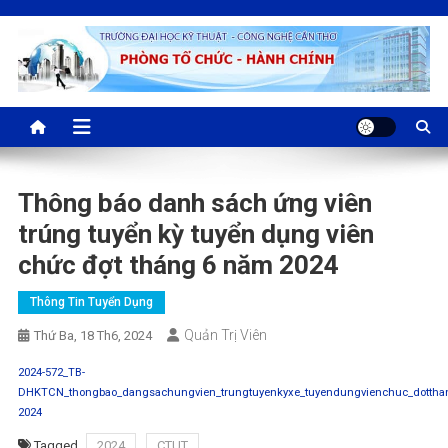
Skip
to
content
CTUT | Phòng Tổ chức –
CTUT-P.TCHC
Hành chính
Thông báo danh sách ứng viên
trúng tuyển kỳ tuyển dụng viên
chức đợt tháng 6 năm 2024
Thông Tin Tuyển Dụng
Quản Trị Viên
Thứ Ba, 18 Th6, 2024
2024-572_TB-
DHKTCN_thongbao_dangsachungvien_trungtuyenkyxe_tuyendungvienchuc_dottha
2024
Tagged
2024
CTUT