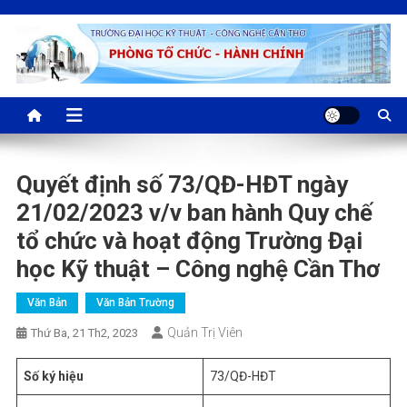
Skip
to
content
CTUT | Phòng Tổ chức –
CTUT-P.TCHC
Hành chính
Quyết định số 73/QĐ-HĐT ngày
21/02/2023 v/v ban hành Quy chế
tổ chức và hoạt động Trường Đại
học Kỹ thuật – Công nghệ Cần Thơ
Văn Bản
Văn Bản Trường
Quản Trị Viên
Thứ Ba, 21 Th2, 2023
Số ký hiệu
73/QĐ-HĐT