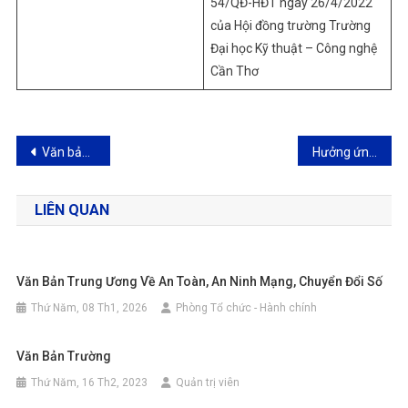
54/QĐ-HĐT ngày 26/4/2022
của Hội đồng trường Trường
Đại học Kỹ thuật – Công nghệ
Cần Thơ
Điều
Văn bản Trường
Hưởng ứng Ngày Chuyển đổi số quốc gia 10.10.2023
hướng
LIÊN QUAN
bài
viết
Văn Bản Trung Ương Về An Toàn, An Ninh Mạng, Chuyển Đổi Số
Thứ Năm, 08 Th1, 2026
Phòng Tổ chức - Hành chính
Văn Bản Trường
Thứ Năm, 16 Th2, 2023
Quản trị viên